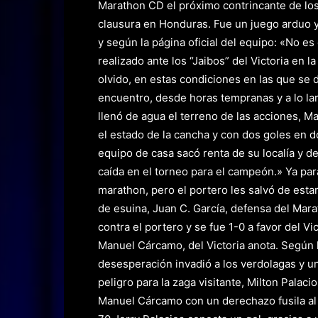
Marathon CD el próximo contrincante de los
clausura en Honduras. Fue un juego arduo y 
y según la página oficial del equipo: «No e
realizado ante los “Jaibos” del Victoria en 
olvido, en estas condiciones en las que se d
encuentro, desde horas tempranas y a lo la
llenó de agua el terreno de las acciones, M
el estado de la cancha y con dos goles en d
equipo de casa sacó renta de su localía y d
caída en el torneo para el campeón.» Ya par
marathon, pero el portero les salvó de estar
de esuina, Juan C. García, defensa del Marat
contra el portero y se fue 1-0 a favor del V
Manuel Cárcamo, del Victoria anota. Según la
desesperación invadió a los verdolagas y un
peligro para la zaga visitante, Milton Palac
Manuel Cárcamo con un derechazo fusila al 