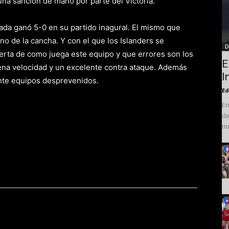
 una sanción de mano por parte del Victoria.
da ganó 5-0 en su partido inagural. El mismo que
no de la cancha. Y con el que los Islanders se
D
lerta de como juega este equipo y que errores son los
E
ena velocidad y un excelente contra ataque. Además
I
nte equipos desprevenidos.
Ed
En
de
mu