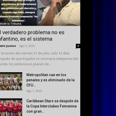
esde la Tribuna
l verdadero problema no es
nfantino, es el sistema
win Jusino
-
Ago 3, 2026
0
 la noche del viernes 31 de julio, solo 12 días
spués de que España se coronara campeona del
ndo, los ambiciosos planes de...
Metropolitan cae en los
penales y es eliminado de la
CFU...
Ago 1, 2026
Caribbean Stars se despide de
la Copa Interclubes Femenina
con gran...