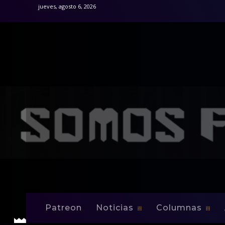
jueves, agosto 6, 2026
Inicio
Noticias
Marathon cae ante Victoria
Noticias
Marathon cae ant
Patreon
Noticias
Columnas
-
By
Edwin Jusino
Ene 19, 2009
0