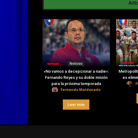
Artí
Noticias
«No vamos a decepcionar a nadie»:
Metropolit
Fernando Reyes y su doble misión
es elimi
F
para la próxima temporada
Fernando Maldonado
Leer más