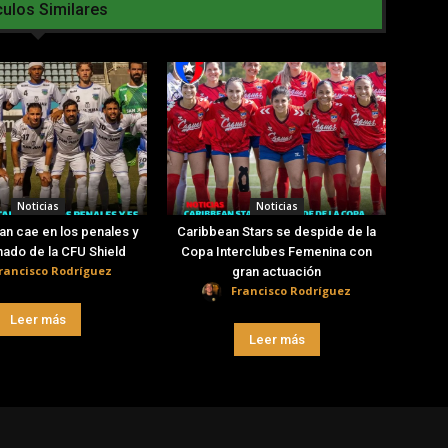
culos Similares
Noticias
Noticias
an cae en los penales y
Caribbean Stars se despide de la
nado de la CFU Shield
Copa Interclubes Femenina con
rancisco Rodríguez
gran actuación
Francisco Rodríguez
Leer más
Leer más