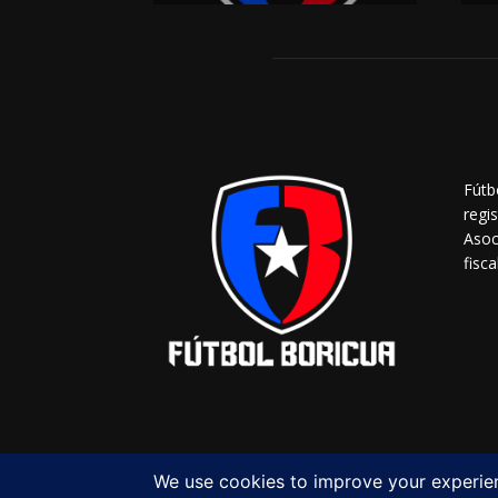
Fútb
regi
Asoc
fisca
© Copyright 2023 - Fútbol Boricua (FBNET) Inc.