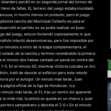
 Islanders perdió en su segunda jornal del torneo de
lleno de faltas. EL terreno del juego estaba inundado
s excusa, ni mucho menos un pretexto, pero el juego
la pésima cancha del Municipal Ceibeño es para el
esarrolló el partido no se podía realizar un buen
rgo del juego, estuvo lloviendo copiosamente lo que
arathón intentó desenvolverse, pero fue imposible por
os minutos a inicio de la etapa complementaria, el
el estado de la cancha y terminó recetándole la primera
a el minuto dos habían cantado un penal en contra del
 1-0. En el minuto 50, mientras Victoria cobraba un tiro
hón, trató de desviar el esférico pero este rebotó
ictoria por el autogol. Un minuto más tarde, Juan
 página oficial de la liga de Honduras: «La
 minuto más tarde, al 51, tras un centro sin aparente
ios la mide mal, la pelota se queda en un charco y Juan
portero sampedrano y decreta el 2-0.» En el minuto