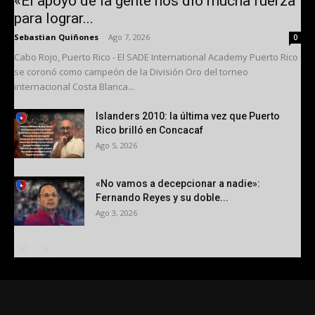
«El apoyo de la gente nos dio mucha fuerza
para lograr...
Sebastian Quiñones
-
Ago 7, 2026
0
Cabo Rojo, Puerto Rico - El SADE International Academy Puerto Rico
se coronó como campeón de la División Oro del torneo
internacional Costa Blanca...
Islanders 2010: la última vez que Puerto
Rico brilló en Concacaf
Ago 5, 2026
«No vamos a decepcionar a nadie»:
Fernando Reyes y su doble...
Ago 3, 2026