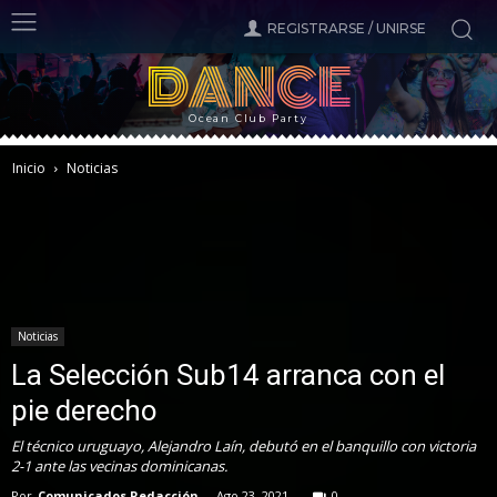
REGISTRARSE / UNIRSE
DANCE
Ocean Club Party
Inicio
Noticias
Noticias
La Selección Sub14 arranca con el
pie derecho
El técnico uruguayo, Alejandro Laín, debutó en el banquillo con victoria
2-1 ante las vecinas dominicanas.
Por
Comunicados Redacción
-
Ago 23, 2021
0