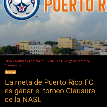
Inicio
Noticias
La meta de Puerto Rico FC es ganar el torneo
Clausura de...
Noticias
La meta de Puerto Rico FC
es ganar el torneo Clausura
de la NASL