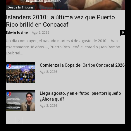
Desde la Tribuna
Islanders 2010: la última vez que Puerto
Rico brilló en Concacaf
Edwin Jusino
-
Ago 5, 2026
0
Un día como ayer, el pasado martes 4 de agosto de 2010 —hace
exactamente 16 años—, Puerto Rico llenó el estadio Juan Ramón
Loubriel...
Comienza la Copa del Caribe Concacaf 2026
Ago 8, 2026
Llega agosto, y en el futbol puertorriqueño
¿Ahora qué?
Ago 3, 2026