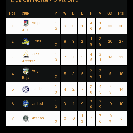
Pos
Club
P
W
D
L
F
A
GD
Pts
Vega
1
4
1
1
9
3
1
33
30
3
9
6
Alta
1
4
2
Lions
2
8
3
2
20
27
3
8
8
UPR
1
4
3
3
7
1
5
14
22
3
5
1
Arecibo
Vega
1
2
2
4
5
3
5
5
18
3
6
1
Baja
1
2
4
-2
Hatillo
5
4
2
7
14
3
0
5
5
1
3
3
United
6
3
1
9
-9
10
3
0
9
1
1
7
-6
Atenas
7
0
0
7
0
3
3
6
9