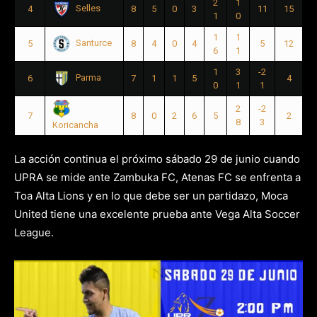
2
1
Selles
4
8
5
0
3
11
15
1
0
1
1
Santurce
5
8
4
0
4
5
12
6
1
1
3
-2
Parma
6
7
1
1
5
4
0
1
1
2
-2
7
8
0
2
6
5
2
8
3
Koricancha
La acción continua el próximo sábado 29 de junio cuando
UPRA se mide ante Zambuka FC, Atenas FC se enfrenta a
Toa Alta Lions y en lo que debe ser un partidazo, Moca
United tiene una excelente prueba ante Vega Alta Soccer
League.