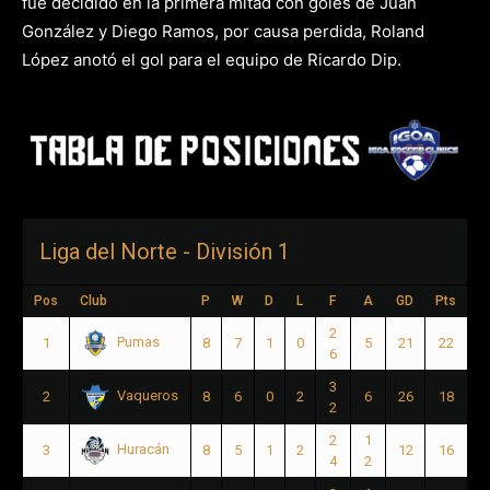
fue decidido en la primera mitad con goles de Juan
González y Diego Ramos, por causa perdida, Roland
López anotó el gol para el equipo de Ricardo Dip.
Liga del Norte - División 1
Pos
Club
P
W
D
L
F
A
GD
Pts
2
Pumas
1
8
7
1
0
5
21
22
6
3
Vaqueros
2
8
6
0
2
6
26
18
2
2
1
Huracán
3
8
5
1
2
12
16
4
2