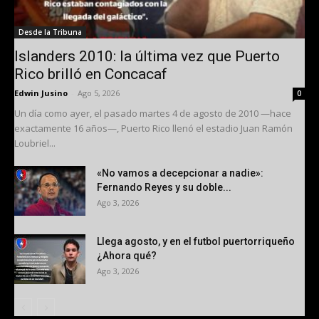
Desde la Tribuna
Islanders 2010: la última vez que Puerto
Rico brilló en Concacaf
Edwin Jusino
-
Ago 5, 2026
0
Un día como ayer, el pasado martes 4 de agosto de 2010 —hace
exactamente 16 años—, Puerto Rico llenó el estadio Juan Ramón
Loubriel...
«No vamos a decepcionar a nadie»:
Fernando Reyes y su doble...
Ago 3, 2026
Llega agosto, y en el futbol puertorriqueño
¿Ahora qué?
Ago 3, 2026