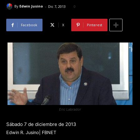
-
By
Edwin Jusino
Dic 7, 2013
0
Facebook
X
Pinterest
Eric Labrador
Sábado 7 de diciembre de 2013
Edwin R. Jusino| FBNET