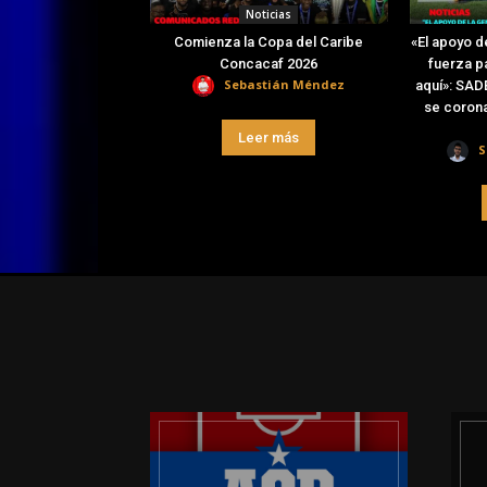
Noticias
Comienza la Copa del Caribe
«El apoyo d
Concacaf 2026
fuerza pa
Sebastián Méndez
aquí»: SAD
se coron
Leer más
S