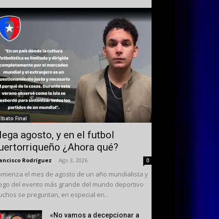
ilbato Final
lega agosto, y en el futbol
uertorriqueño ¿Ahora qué?
ancisco Rodríguez
-
Ago 3, 2026
0
mienza el mes de agosto de un año mundialista y
ego del evento más grande del mundo deportivo
chos se preguntan, en especial en...
«No vamos a decepcionar a