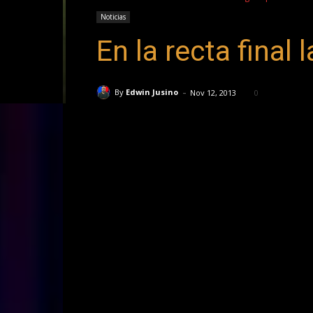
Noticias
En la recta final
-
By
Edwin Jusino
Nov 12, 2013
0