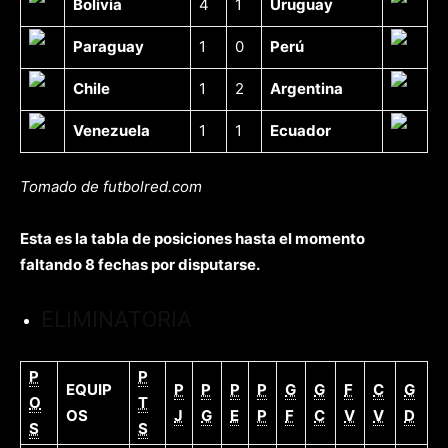
Bolivia
4
1
Uruguay
Paraguay
1
0
Perú
Chile
1
2
Argentina
Venezuela
1
1
Ecuador
Tomado de futbolred.com
Esta es la tabla de posiciones hasta el momento
faltando 8 fechas por disputarse.
ELIMINATORIA
P
P
EQUIP
P
P
P
P
G
G
F
C
G
O
T
OS
J
G
E
P
F
C
V
V
D
S
S