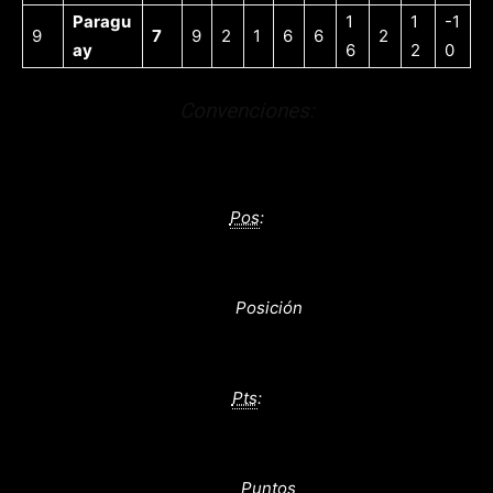
Paragu
1
1
-1
9
7
9
2
1
6
6
2
ay
6
2
0
Convenciones:
Pos
:
Posición
Pts
:
Puntos