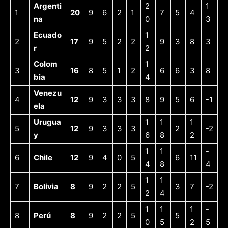
Argenti
2
1
1
20
9
6
2
1
7
5
4
na
0
3
Ecuado
1
2
17
9
5
2
2
9
3
8
3
r
2
Colom
1
3
16
8
5
1
2
6
6
3
8
bia
4
Venezu
4
12
9
3
3
3
8
9
5
6
-1
ela
Urugua
1
1
1
5
12
9
3
3
3
2
-2
y
6
8
2
1
1
-
6
Chile
12
9
4
0
5
6
11
4
8
4
1
1
7
Bolivia
8
9
2
2
5
3
7
-2
2
4
1
1
1
-
8
Perú
8
9
2
2
5
5
0
5
2
5