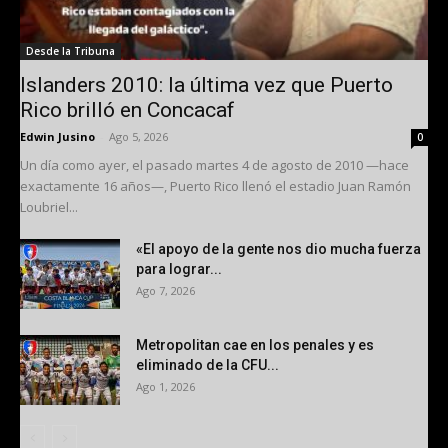
Desde la Tribuna
Islanders 2010: la última vez que Puerto
Rico brilló en Concacaf
Edwin Jusino
-
Ago 5, 2026
0
Un día como ayer, el pasado martes 4 de agosto de 2010 —hace
exactamente 16 años—, Puerto Rico llenó el estadio Juan Ramón
Loubriel...
«El apoyo de la gente nos dio mucha fuerza
para lograr...
Ago 7, 2026
Metropolitan cae en los penales y es
eliminado de la CFU...
Ago 1, 2026