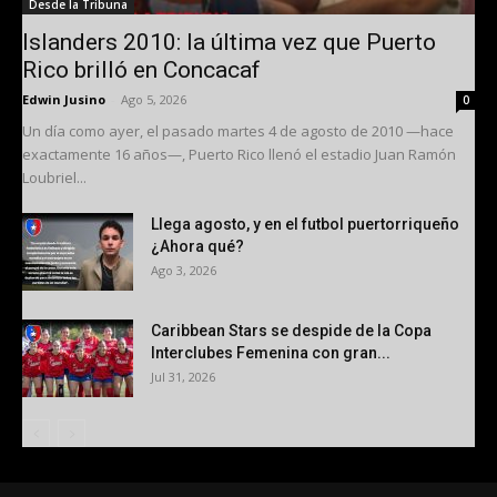
Desde la Tribuna
Islanders 2010: la última vez que Puerto
Rico brilló en Concacaf
Edwin Jusino
-
Ago 5, 2026
0
Un día como ayer, el pasado martes 4 de agosto de 2010 —hace
exactamente 16 años—, Puerto Rico llenó el estadio Juan Ramón
Loubriel...
Llega agosto, y en el futbol puertorriqueño
¿Ahora qué?
Ago 3, 2026
Caribbean Stars se despide de la Copa
Interclubes Femenina con gran...
Jul 31, 2026