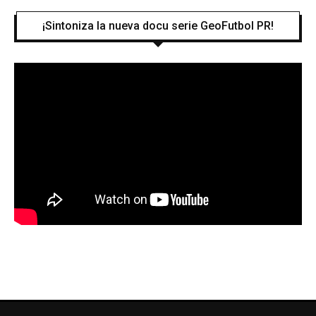
¡Sintoniza la nueva docu serie GeoFutbol PR!