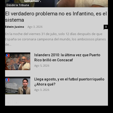
Desde la Tribuna
El verdadero problema no es Infantino, es el
sistema
Edwin Jusino
-
Ago 3, 2026
0
En la noche del viernes 31 de julio, solo 12 días después de que
España se coronara campeona del mundo, los ambiciosos planes
de...
Islanders 2010: la última vez que Puerto
Rico brilló en Concacaf
Ago 5, 2026
Llega agosto, y en el futbol puertorriqueño
¿Ahora qué?
Ago 3, 2026