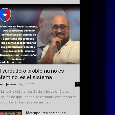
esde la Tribuna
l verdadero problema no es
nfantino, es el sistema
win Jusino
-
Ago 3, 2026
0
 la noche del viernes 31 de julio, solo 12 días
spués de que España se coronara campeona del
ndo, los ambiciosos planes de...
Metropolitan cae en los