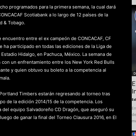
 ocho programados para la primera semana, la cual dará
 CONCACAF Scotiabank a lo largo de 12 países de la
d & Tobago.
nte encuentro entre el ex campeón de CONCACAF, CF
e ha participado en todas las ediciones de la Liga de
Estadio Hidalgo, en Pachuca, México. La semana de
n con un enfrentamiento entre los New York Red Bulls
ante y quien obtuvo su boleto a la competencia al
D
mala.
E
I
s Portland Timbers estarán regresando al torneo tras
Ed
po de la edición 2014/15 de la competencia. Los
En
 del equipo Salvadoreño CD Dragón, que aseguró su
de
uego de ganar la final del Torneo Clausura 2016, en El
mu