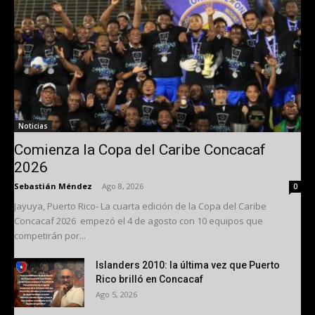
Noticias
Comienza la Copa del Caribe Concacaf
2026
Sebastián Méndez
-
Ago 8, 2026
0
Jayuya, Puerto Rico- La cuarta edición de la Copa del Caribe
Concacaf 2026 empezó el 4 de agosto con 10 equipos que
competirán por...
Islanders 2010: la última vez que Puerto
Rico brilló en Concacaf
Ago 5, 2026