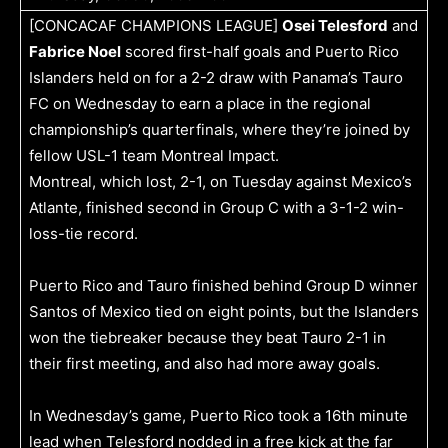
[CONCACAF CHAMPIONS LEAGUE]
Osei Telesford
and
Fabrice Noel
scored first-half goals and Puerto Rico
Islanders held on for a 2-2 draw with Panama’s Tauro
FC on Wednesday to earn a place in the regional
championship’s quarterfinals, where they’re joined by
fellow USL-1 team Montreal Impact.
Montreal, which lost, 2-1, on Tuesday against Mexico’s
Atlante, finished second in Group C with a 3-1-2 win-
loss-tie record.
Puerto Rico and Tauro finished behind Group D winner
Santos of Mexico tied on eight points, but the Islanders
won the tiebreaker because they beat Tauro 2-1 in
their first meeting, and also had more away goals.
In Wednesday’s game, Puerto Rico took a 16th minute
lead when Telesford nodded in a free kick at the far