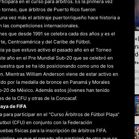
icipará en el curso para árbitros. Es la primera vez
 torneo, que árbitros de Puerto Rico fueron
na vez más el arbitraje puertorriqueño hace historia a
en las competiciones internacionales.
N
es que desde 1991 se celebra cada dos años y es el
«
te, Centroamérica y del Caribe de Fútbol.
n
ia ya que estuvo activo el pasado año en el Torneo
d
este año en el Pre Mundial Sub-20 que se celebró en
F
muestra que se ha ido posicionando como uno de los
Do
n. Mientras William Anderson viene de estar activo en
pa
tido por la medalla de bronce en Panamá y Morales
nu
ub-20 de México. Además estos jóvenes han tenido
s de la CFU y otras de la Concacaf.
laya de FIFA
a para participar en el “Curso Árbitros de Fútbol Playa”
utbol (CFU) en conjunto con la Federación
bas físicas para la inscripción de árbitros FIFA.
iplina, ya que el pasado año participó de otro que se