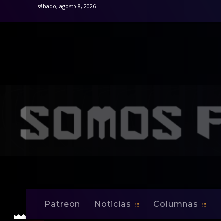
sábado, agosto 8, 2026
Inicio
Noticias
Árbitros de fútbol de Puerto Rico es
Noticias
Árbitros de fútbo
Copa Oro
Patreon
Noticias
Columnas
-
By
Edwin Jusino
Jul 3, 2013
0