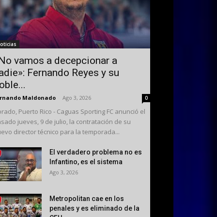
oticias
No vamos a decepcionar a
adie»: Fernando Reyes y su
oble...
ernando Maldonado
-
Ago 3, 2026
0
rado, Puerto Rico - Caguas Sporting FC anunció el
sado jueves, 9 de julio, la contratación de su
evo director técnico para la temporada...
El verdadero problema no es
Infantino, es el sistema
Ago 3, 2026
Metropolitan cae en los
penales y es eliminado de la