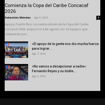
Comienza la Copa del Caribe Concacaf
2026
Sebastián Méndez
-
Ago 8, 2026
0
Jayuya, Puerto Rico- La cuarta edición de la Copa del Caribe
Concacaf 2026 empezó el 4 de agosto con 10 equipos que
competirán por...
«El apoyo de la gente nos dio mucha fuerza
para lograr...
Ago 7, 2026
«No vamos a decepcionar a nadie»:
Fernando Reyes y su doble...
Ago 3, 2026