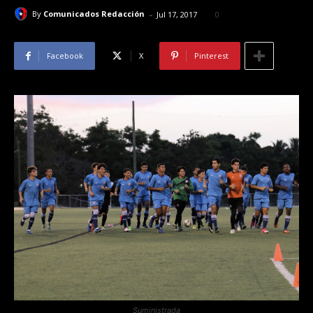
-
By
Comunicados Redacción
Jul 17, 2017
0
Facebook
X
Pinterest
Suministrada