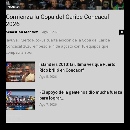
Noticias
Comienza la Copa del Caribe Concacaf
2026
Sebastián Méndez
-
Ago 8, 2026
0
Jayuya, Puerto Rico- La cuarta edición de la Copa del Caribe
Concacaf 2026 empezó el 4 de agosto con 10 equipos que
competirán por...
Islanders 2010: la última vez que Puerto
Rico brilló en Concacaf
Ago 5, 2026
«El apoyo de la gente nos dio mucha fuerza
para lograr...
Ago 7, 2026