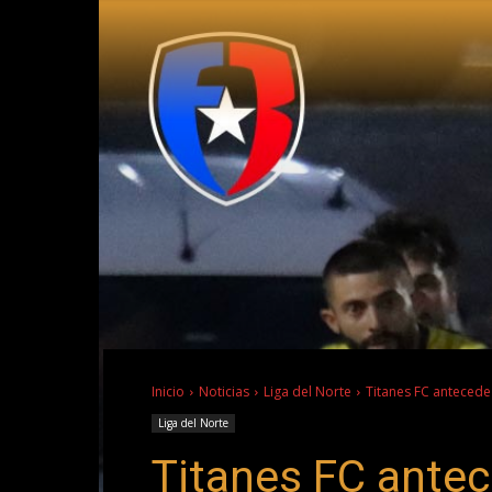
Inicio
Noticias
Liga del Norte
Titanes FC antecede
Liga del Norte
Titanes FC antec