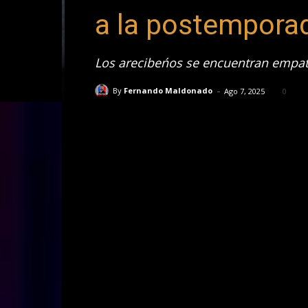
a la postempora
Los arecibeńos se encuentran empat
-
By
Fernando Maldonado
Ago 7, 2025
0