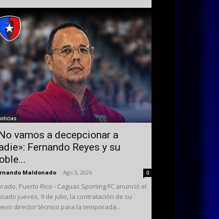
oticias
No vamos a decepcionar a
adie»: Fernando Reyes y su
oble...
ernando Maldonado
-
Ago 3, 2026
0
rado, Puerto Rico - Caguas Sporting FC anunció el
sado jueves, 9 de julio, la contratación de su
evo director técnico para la temporada...