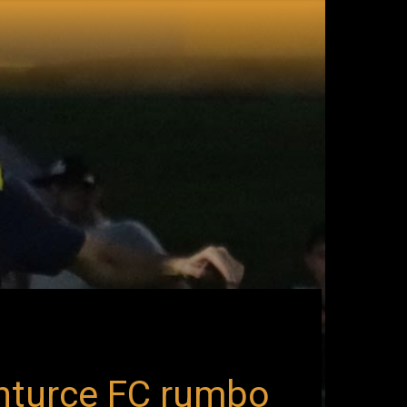
anturce FC rumbo