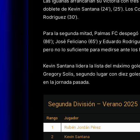
Las Iguanas arrancarían su victoria con tres
doblete de Kevin Santana (24’), (25’). Los 
Rodriguez (30’).
Para la segunda mitad, Palmas FC despegó l
(86’); José Feliciano (65’) y Eduardo Rodri
pero no lo suficiente para medirse ante lo
Kevin Santana lidera la lista del máximo go
Gregory Solis, segundo lugar con diez goles,
en la jornada pasada.
Segunda División – Verano 2025
Rango
Jugador
1
Rubén Jordán Pérez
2
Kevin Santana