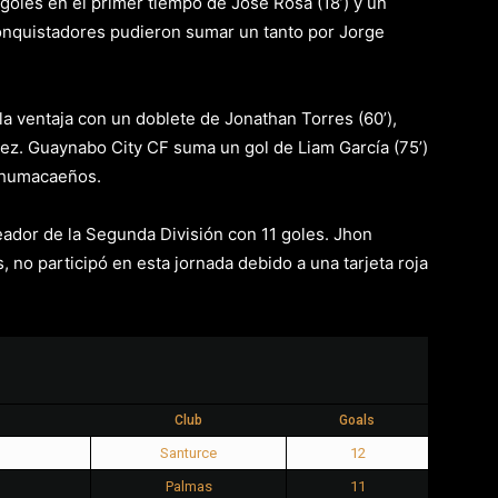
 goles en el primer tiempo de José Rosa (18’) y un
Conquistadores pudieron sumar un tanto por Jorge
a ventaja con un doblete de Jonathan Torres (60’),
guez. Guaynabo City CF suma un gol de Liam García (75’)
s humacaeños.
leador de la Segunda División con 11 goles. Jhon
 no participó en esta jornada debido a una tarjeta roja
Club
Goals
Santurce
12
Palmas
11