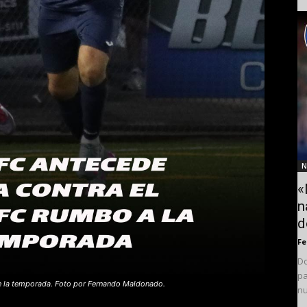
N
«
n
d
F
Do
pa
 de la temporada. Foto por Fernando Maldonado.
nu