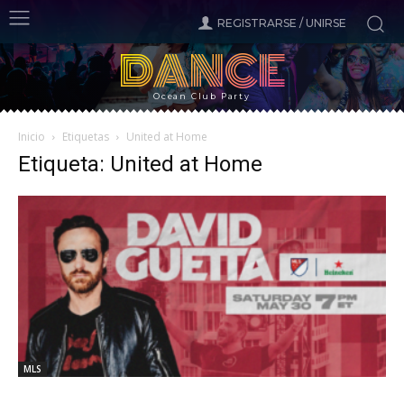
REGISTRARSE / UNIRSE
DANCE
Ocean Club Party
Inicio
Etiquetas
United at Home
Etiqueta: United at Home
MLS