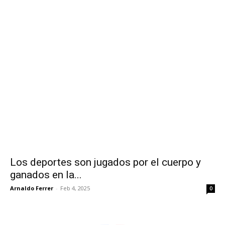
Los deportes son jugados por el cuerpo y
ganados en la...
Arnaldo Ferrer
-
Feb 4, 2025
0