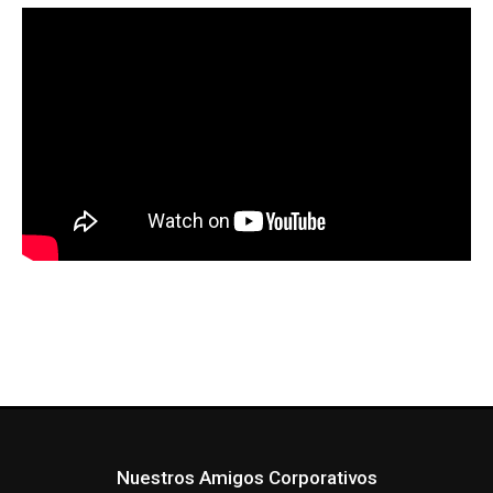
Nuestros Amigos Corporativos