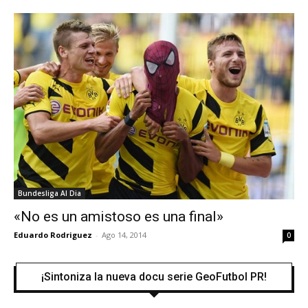
Bundesliga Al Dia
«No es un amistoso es una final»
Eduardo Rodriguez
-
Ago 14, 2014
0
¡Sintoniza la nueva docu serie GeoFutbol PR!