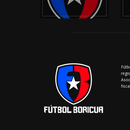
Fútb
regi
Asoc
fisca