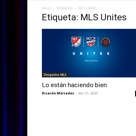
Inicio
Etiquetas
MLS Unites
Etiqueta: MLS Unites
Despacho MLS
Lo están haciendo bien
Ricardo Mercedes
-
Abr 21, 2020