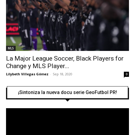
MLS
La Major League Soccer, Black Players for
Change y MLS Player...
Lilybeth Villegas Gómez
-
Sep 18, 2020
0
¡Sintoniza la nueva docu serie GeoFutbol PR!