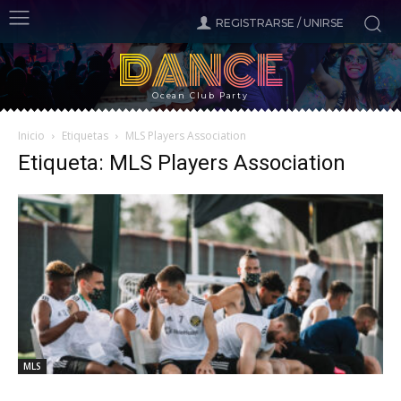
REGISTRARSE / UNIRSE
DANCE
Ocean Club Party
Inicio
Etiquetas
MLS Players Association
Etiqueta: MLS Players Association
MLS