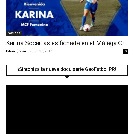
Noticias
Karina Socarrás es fichada en el Málaga CF
Edwin Jusino
-
Sep 25, 2017
0
¡Sintoniza la nueva docu serie GeoFutbol PR!