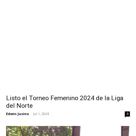
Listo el Torneo Femenino 2024 de la Liga
del Norte
Edwin Jusino
-
Jul 1, 2024
0