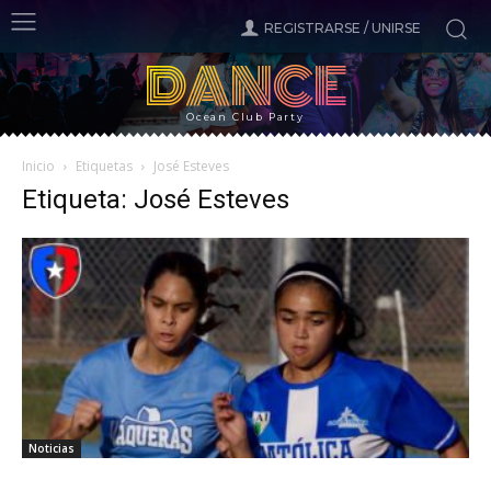
REGISTRARSE / UNIRSE
DANCE
Ocean Club Party
Inicio
Etiquetas
José Esteves
Etiqueta: José Esteves
Noticias