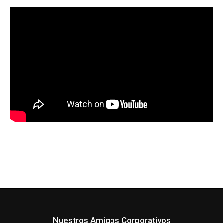
Nuestros Amigos Corporativos