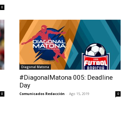
0
Diagonal Matona
#DiagonalMatona 005: Deadline
Day
Comunicados Redacción
-
Ago 15, 2019
0
0