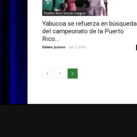
Puerto Rico Soccer League
Yabucoa se refuerza en búsqueda
del campeonato de la Puerto
Rico...
Edwin Jusino
-
Jul 7, 2016
1
2