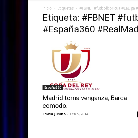
Inicio
Etiquetas
#FBNET #futbolboricua #LaLiga 
Etiqueta: #FBNET #fut
#España360 #RealMadr
España360
Madrid toma venganza, Barca
comodo.
Edwin Jusino
-
Feb 5, 2014