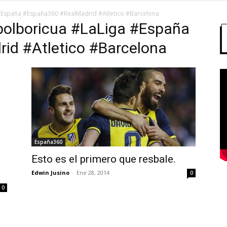
#España #España360 #RealMadrid #Atletico #Barcelona
bolboricua #LaLiga #España
id #Atletico #Barcelona
España360
Esto es el primero que resbale.
Edwin Jusino
-
Ene 28, 2014
0
0