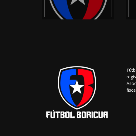
Fútb
regi
Asoc
fisca