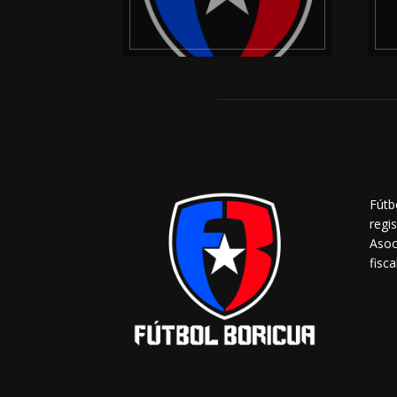
Fútb
regi
Asoc
fisca