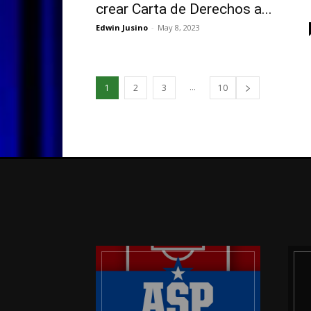
crear Carta de Derechos a...
Edwin Jusino
-
May 8, 2023
...
1
2
3
10