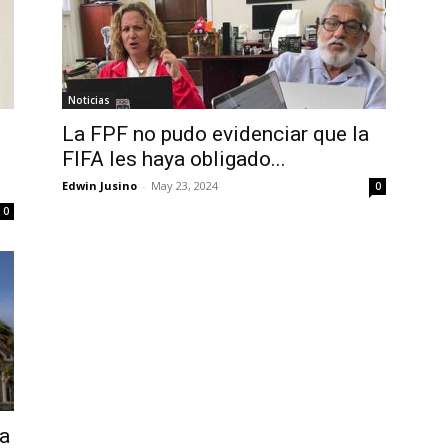
Noticias
l
La FPF no pudo evidenciar que la
FIFA les haya obligado...
Edwin Jusino
-
May 23, 2024
0
0
ca