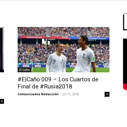
l
El Caño
#ElCaño 009 – Los Cuartos de
Final de #Rusia2018
Comunicados Redacción
-
Jul 11, 2018
0
0