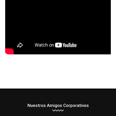
Nuestros Amigos Corporativos