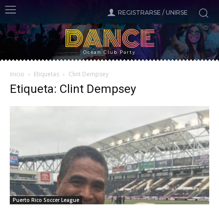
REGISTRARSE / UNIRSE
DANCE
Ocean Club Party
Inicio
Etiquetas
Clint Dempsey
Etiqueta: Clint Dempsey
Puerto Rico Soccer League