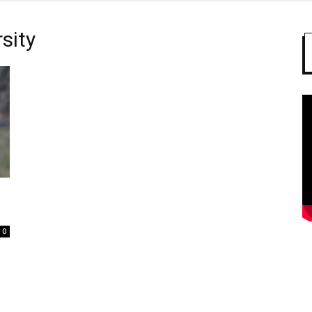
sity
0