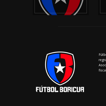
Fútb
regi
Asoc
fisca