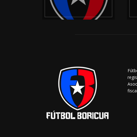
Fútb
regi
Asoc
fisca