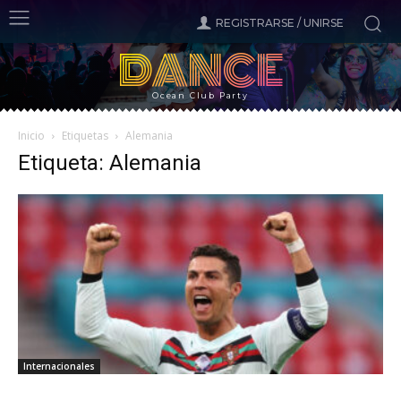
REGISTRARSE / UNIRSE
DANCE
Ocean Club Party
Inicio
Etiquetas
Alemania
Etiqueta: Alemania
Internacionales