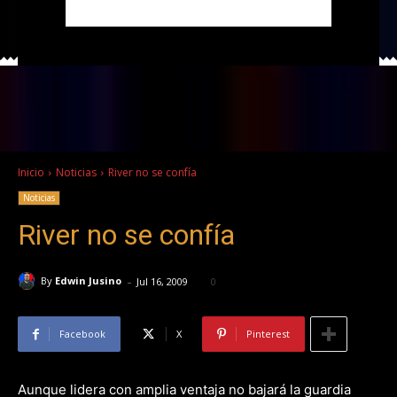
Inicio
Noticias
River no se confía
Noticias
River no se confía
-
By
Edwin Jusino
Jul 16, 2009
0
Facebook
X
Pinterest
Aunque lidera con amplia ventaja no bajará la guardia