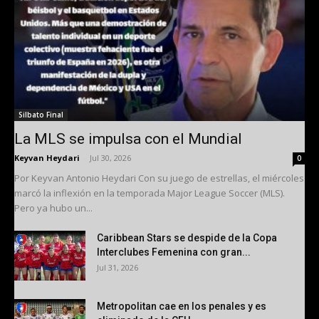
Silbato Final
La MLS se impulsa con el Mundial
Keyvan Heydari
-
Jul 30, 2026
0
Por Keyvan Antonio Heydari Con su juego de estrellas, el miércoles
marcó la inflexión en la temporada Major League Soccer (MLS).
Pero ya hubo un...
Caribbean Stars se despide de la Copa
Interclubes Femenina con gran...
Jul 31, 2026
Metropolitan cae en los penales y es