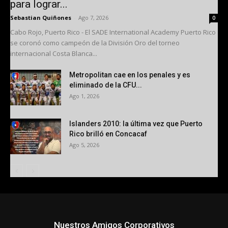
para lograr...
Sebastian Quiñones
-
Ago 7, 2026
0
Cabo Rojo, Puerto Rico - El SADE International Academy Puerto Rico
se coronó como campeón de la División Oro del torneo
internacional Costa Blanca...
Metropolitan cae en los penales y es
eliminado de la CFU...
Ago 1, 2026
Islanders 2010: la última vez que Puerto
Rico brilló en Concacaf
Ago 5, 2026
Nuestros Amigos Corporativos