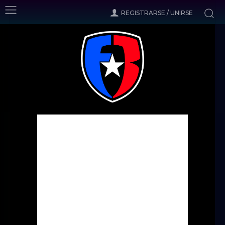
REGISTRARSE / UNIRSE
Inicio
Noticias
Peligroso empate del Sevilla FCPR ante los Greenbay
Hoppers
Noticias
Peligroso empate del Sevilla
FCPR ante los Greenbay