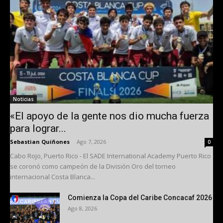
Noticias
«El apoyo de la gente nos dio mucha fuerza
para lograr...
Sebastian Quiñones
-
Ago 7, 2026
0
Cabo Rojo, Puerto Rico - El SADE International Academy Puerto Rico
se coronó como campeón de la División Oro del torneo
internacional Costa Blanca...
Comienza la Copa del Caribe Concacaf 2026
Ago 8, 2026