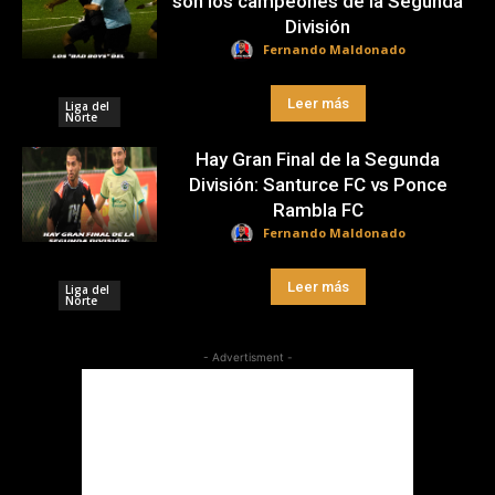
son los campeones de la Segunda
División
Fernando Maldonado
Leer más
Liga del
Norte
Hay Gran Final de la Segunda
División: Santurce FC vs Ponce
Rambla FC
Fernando Maldonado
Leer más
Liga del
Norte
- Advertisment -