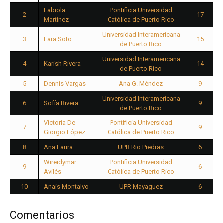
Fabiola
Pontificia Universidad
2
17
Martínez
Católica de Puerto Rico
Universidad Interamericana
3
Lara Soto
15
de Puerto Rico
Universidad Interamericana
4
Karish Rivera
14
de Puerto Rico
5
Dennis Vargas
Ana G. Méndez
9
Universidad Interamericana
6
Sofía Rivera
9
de Puerto Rico
Victoria De
Pontificia Universidad
7
9
Giorgio López
Católica de Puerto Rico
8
Ana Laura
UPR Rio Piedras
6
Wireidymar
Pontificia Universidad
9
6
Avilés
Católica de Puerto Rico
10
Anaís Montalvo
UPR Mayaguez
6
Comentarios