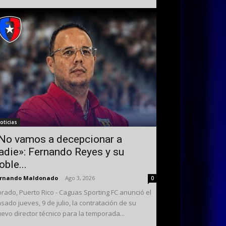
oticias
No vamos a decepcionar a
adie»: Fernando Reyes y su
oble...
ernando Maldonado
-
Ago 3, 2026
0
rado, Puerto Rico - Caguas Sporting FC anunció el
sado jueves, 9 de julio, la contratación de su
evo director técnico para la temporada...