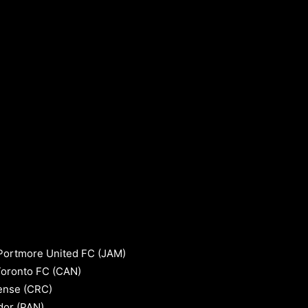
 Portmore United FC (JAM)
Toronto FC (CAN)
lense (CRC)
dor (PAN)