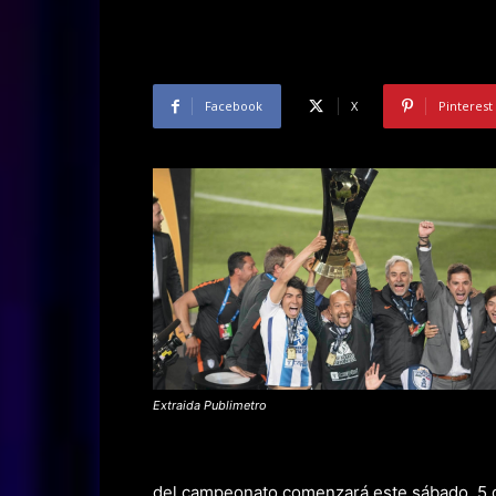
Facebook
X
Pinterest
Extraida Publimetro
del campeonato comenzará este sábado, 5 de