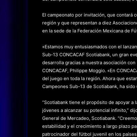
El campeonato por invitación, que contará c
región y que representan a diez Asociacio
en la sede de la Federación Mexicana de Fút
«Estamos muy entusiasmados con el lanzam
Sub-13 CONCACAF Scotiabank, un gran even
desarrolla gracias a nuestra asociación con 
CONCACAF, Philippe Moggio. «En CONCACAF, 
del juego en toda la región. Ahora que estam
Campeones Sub-13 de Scotiabank, ha sido un 
“Scotiabank tiene el propósito de apoyar a
jóvenes a alcanzar su potencial infinito,” d
General de Mercadeo, Scotiabank. “Creemos
estabilidad y el crecimiento a largo plazo 
patrocinador del fútbol juvenil en los paíse