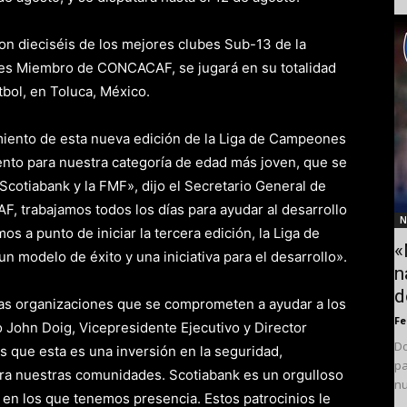
on dieciséis de los mejores clubes Sub-13 de la
nes Miembro de CONCACAF, se jugará en su totalidad
bol, en Toluca, México.
iento de esta nueva edición de la Liga de Campeones
to para nuestra categoría de edad más joven, que se
Scotiabank y la FMF», dijo el Secretario General de
trabajamos todos los días para ayudar al desarrollo
N
os a punto de iniciar la tercera edición, la Liga de
«
modelo de éxito y una iniciativa para el desarrollo».
n
d
 las organizaciones que se comprometen a ayudar a los
F
ijo John Doig, Vicepresidente Ejecutivo y Director
Do
 que esta es una inversión en la seguridad,
pa
para nuestras comunidades. Scotiabank es un orgulloso
nu
s en los que tenemos presencia. Estos patrocinios le