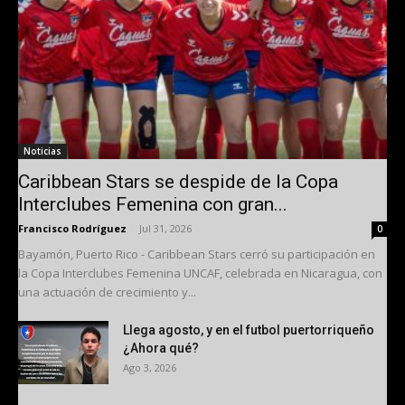
Noticias
Caribbean Stars se despide de la Copa
Interclubes Femenina con gran...
Francisco Rodríguez
-
Jul 31, 2026
0
Bayamón, Puerto Rico - Caribbean Stars cerró su participación en
la Copa Interclubes Femenina UNCAF, celebrada en Nicaragua, con
una actuación de crecimiento y...
Llega agosto, y en el futbol puertorriqueño
¿Ahora qué?
Ago 3, 2026