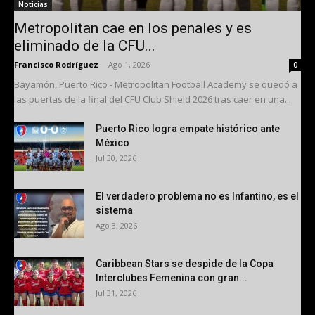
Noticias
Metropolitan cae en los penales y es
eliminado de la CFU...
Francisco Rodríguez
-
Ago 1, 2026
0
Bayamón, Puerto Rico - Metropolitan Football Academy se quedó a
las puertas de la final del CFU Club Shield 2026 tras caer en una...
Puerto Rico logra empate histórico ante
México
Jul 30, 2026
El verdadero problema no es Infantino, es el
sistema
Ago 3, 2026
Caribbean Stars se despide de la Copa
Interclubes Femenina con gran...
Jul 31, 2026