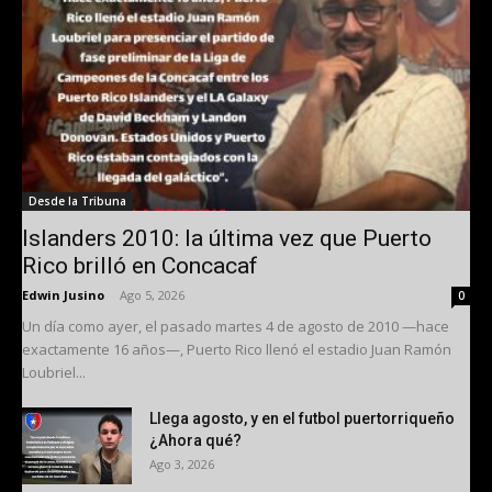
Desde la Tribuna
Islanders 2010: la última vez que Puerto
Rico brilló en Concacaf
Edwin Jusino
-
Ago 5, 2026
0
Un día como ayer, el pasado martes 4 de agosto de 2010 —hace
exactamente 16 años—, Puerto Rico llenó el estadio Juan Ramón
Loubriel...
Llega agosto, y en el futbol puertorriqueño
¿Ahora qué?
Ago 3, 2026