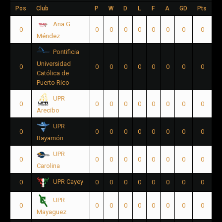
Pos
Club
P
W
D
L
F
A
GD
Pts
Ana G.
0
0
0
0
0
0
0
0
0
Méndez
Pontificia
Universidad
0
0
0
0
0
0
0
0
0
Católica de
Puerto Rico
UPR
0
0
0
0
0
0
0
0
0
Arecibo
UPR
0
0
0
0
0
0
0
0
0
Bayamón
UPR
0
0
0
0
0
0
0
0
0
Carolina
UPR Cayey
0
0
0
0
0
0
0
0
0
UPR
0
0
0
0
0
0
0
0
0
Mayaguez