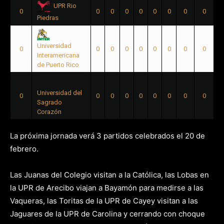
UPR Rio
0
0
0
0
0
0
0
0
0
Piedras
Universidad
0
0
0
0
0
0
0
0
0
Interamericana
de Puerto Rico
Universidad del
0
0
0
0
0
0
0
0
0
Sagrado
Corazón
La próxima jornada verá 3 partidos celebrados el 20 de
febrero.
Las Juanas del Colegio visitan a la Católica, las Lobas en
la UPR de Arecibo viajan a Bayamón para medirse a las
Vaqueras, las Toritas de la UPR de Cayey visitan a las
Jaguares de la UPR de Carolina y cerrando con choque