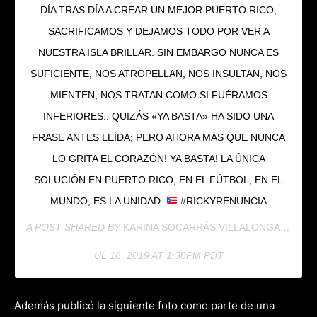
DÍA TRAS DÍA A CREAR UN MEJOR PUERTO RICO,
SACRIFICAMOS Y DEJAMOS TODO POR VER A
NUESTRA ISLA BRILLAR. SIN EMBARGO NUNCA ES
SUFICIENTE, NOS ATROPELLAN, NOS INSULTAN, NOS
MIENTEN, NOS TRATAN COMO SI FUÉRAMOS
INFERIORES.. QUIZÁS «YA BASTA» HA SIDO UNA
FRASE ANTES LEÍDA; PERO AHORA MÁS QUE NUNCA
LO GRITA EL CORAZÓN! YA BASTA! LA ÚNICA
SOLUCIÓN EN PUERTO RICO, EN EL FÚTBOL, EN EL
MUNDO, ES LA UNIDAD.
#RICKYRENUNCIA
A POST SHARED BY
KARINA SOCARRÁS VILLALONGA
(@KAR
UL 16, 2019 AT 1:30PM PDT
Además publicó la siguiente foto como parte de una