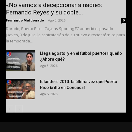
«No vamos a decepcionar a nadie»:
Fernando Reyes y su doble...
Fernando Maldonado
-
Ago 3, 2026
0
Dorado, Puerto Rico - Caguas Sporting FC anunció el pasado
jueves, 9 de julio, la contratación de su nuevo director técnico para
la temporada...
Llega agosto, y en el futbol puertorriqueño
¿Ahora qué?
Ago 3, 2026
Islanders 2010: la última vez que Puerto
Rico brilló en Concacaf
Ago 5, 2026