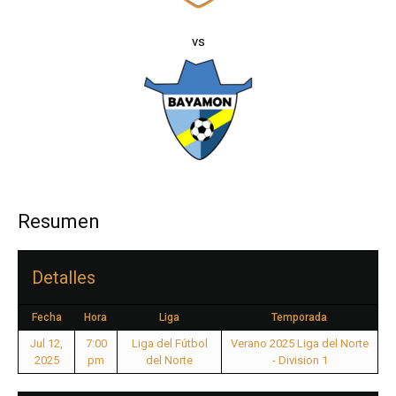
vs
Resumen
Detalles
Fecha
Hora
Liga
Temporada
Jul 12,
7:00
Liga del Fútbol
Verano 2025 Liga del Norte
2025
pm
del Norte
- Division 1