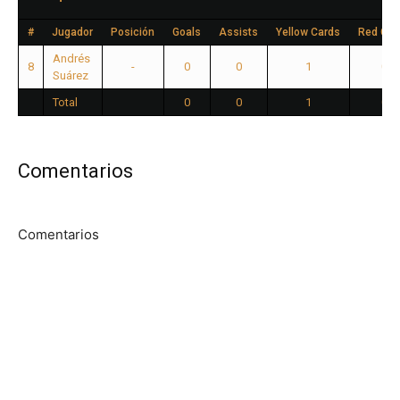
#
Jugador
Posición
Goals
Assists
Yellow Cards
Red Car
Andrés
8
-
0
0
1
0
Suárez
Total
0
0
1
0
Comentarios
Comentarios