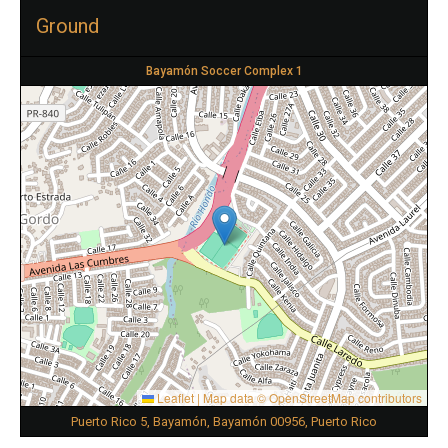
Ground
Bayamón Soccer Complex 1
Leaflet
|
Map data ©
OpenStreetMap
contributors
Puerto Rico 5, Bayamón, Bayamón 00956, Puerto Rico