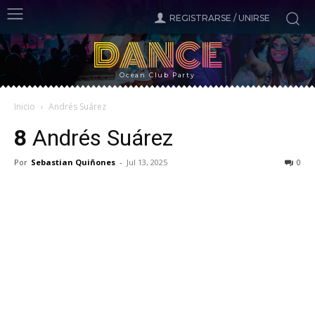
REGISTRARSE / UNIRSE
DANCE
Ocean Club Party
Inicio
Andrés Suárez
8
Andrés Suárez
Por
Sebastian Quiñones
-
Jul 13, 2025
0