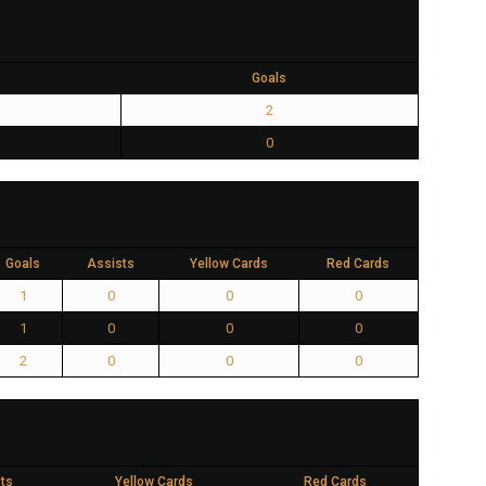
Goals
2
0
Goals
Assists
Yellow Cards
Red Cards
1
0
0
0
1
0
0
0
2
0
0
0
ts
Yellow Cards
Red Cards