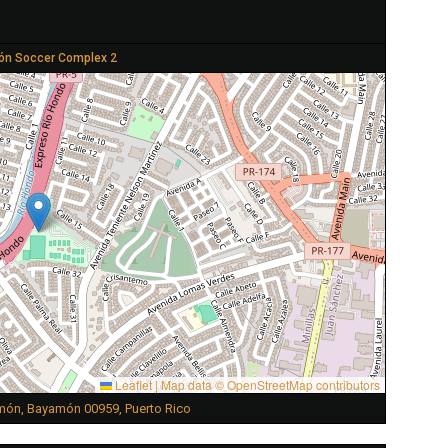
n Soccer Complex 2
Leaflet
|
Map data ©
OpenStreetMap
contributors
amón, Bayamón 00959, Puerto Rico