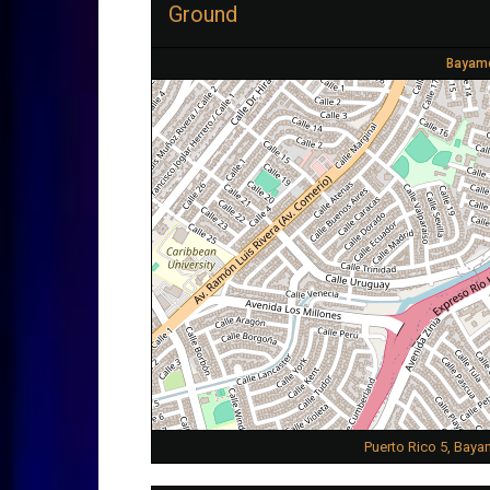
Ground
Bayamó
Puerto Rico 5, Bay