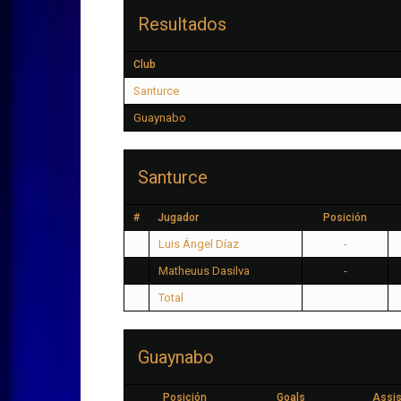
Resultados
Club
Santurce
Guaynabo
Santurce
#
Jugador
Posición
Luis Ángel Díaz
-
Matheuus Dasilva
-
Total
Guaynabo
Posición
Goals
Assis