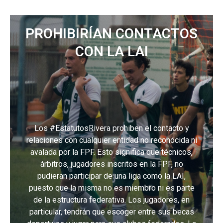
PROHIBIRÍAN CONTACTOS
CON LA LAI
Los #EstatutosRivera prohiben el contacto y
relaciones con cualquier entidad no reconocida ni
avalada por la FPF. Esto significa que técnicos,
árbitros, jugadores inscritos en la FPF, no
pudieran participar de una liga como la LAI,
puesto que la misma no es miembro ni es parte
de la estructura federativa. Los jugadores, en
particular, tendrán que escoger entre sus becas