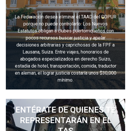
La Federación desea eliminar el TAAD del COPUR
porque no puede controlarlo. Los Nuevos
Estatutos obligan a clubes puertorriqueños con
pocos recursos buscar justicia y apelar
decisiones arbitrarias y caprichosas de la FPF a
Lausana, Suiza. Entre viajes, honorarios de
abogados especializados en derecho Suizo,
estadia de hotel, transportación, comida, traductor
en aleman, el lograr justicia costaría unos $30,000
mínimo.
ENTÉRATE DE QUIENES TE
REPRESENTARÁN EN EL
TAS